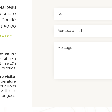
Marteau
Tesnière
 Pouillé
71 50 00
RAIRE
ez-vous :
 / 14h-18h
 14h à 17h
rs fériés.
e visite
.
mpérature
cueillons
visites et
olongées.